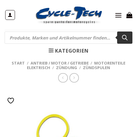
Zum
Inhalt
springen
Products
search
KATEGORIEN
START
/
ANTRIEB / MOTOR / GETRIEBE
/
MOTORENTEILE
ELEKTRISCH
/
ZÜNDUNG
/
ZÜNDSPULEN