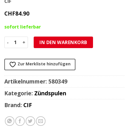
CIF
CHF
84.90
sofort lieferbar
Zündspule Piaggio Vespa PK50-125/PX125-200 (R.O. 244128
IN DEN WARENKORB
Zur Merkliste hinzufügen
Artikelnummer:
580349
Kategorie:
Zündspulen
Brand:
CIF