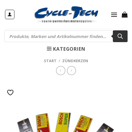
Zum
Inhalt
springen
Products
search
KATEGORIEN
START
/
ZÜNDKERZEN