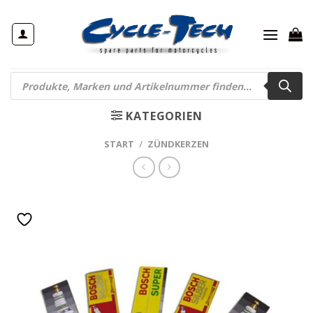
Zum
Inhalt
springen
Products
search
KATEGORIEN
START
/
ZÜNDKERZEN