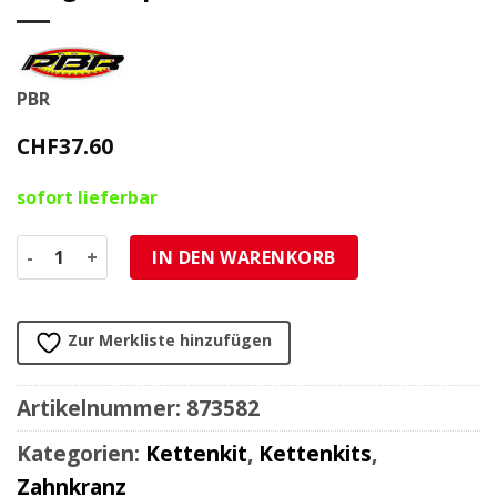
PBR
CHF
37.60
sofort lieferbar
Zahnkranz PBR KTM, Husqvarna, Gasgas Supermoto 520/44
IN DEN WARENKORB
Zur Merkliste hinzufügen
Artikelnummer:
873582
Kategorien:
Kettenkit
,
Kettenkits
,
Zahnkranz