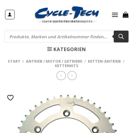
Zum
Inhalt
springen
Products
search
KATEGORIEN
START
/
ANTRIEB / MOTOR / GETRIEBE
/
KETTEN-ANTRIEB
/
KETTENKITS