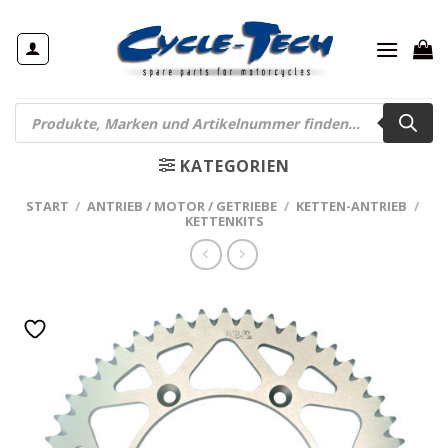
Zum
Inhalt
springen
Products
search
KATEGORIEN
START
/
ANTRIEB / MOTOR / GETRIEBE
/
KETTEN-ANTRIEB
/
KETTENKITS