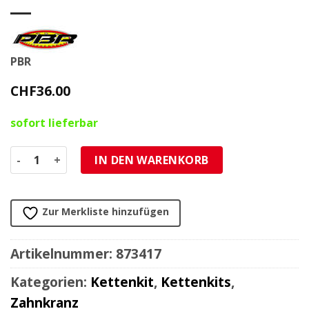
PBR
CHF
36.00
sofort lieferbar
Zahnkranz PBR Honda Motocross / Enduro 520/50Z Alu Me
IN DEN WARENKORB
Zur Merkliste hinzufügen
Artikelnummer:
873417
Kategorien:
Kettenkit
,
Kettenkits
,
Zahnkranz