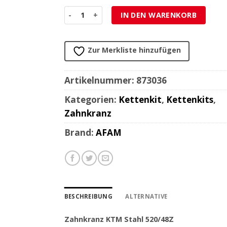
Zahnkranz KTM Stahl 520/48Z Menge
IN DEN WARENKORB
Zur Merkliste hinzufügen
Artikelnummer:
873036
Kategorien:
Kettenkit
,
Kettenkits
,
Zahnkranz
Brand:
AFAM
BESCHREIBUNG
ALTERNATIVE
Zahnkranz KTM Stahl 520/48Z