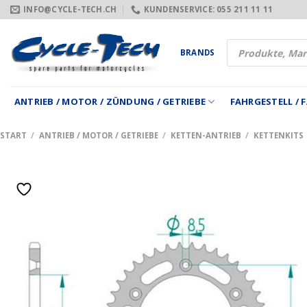
Zum
INFO@CYCLE-TECH.CH
KUNDENSERVICE: 055 211 11 11
Inhalt
springen
Products
BRANDS
search
ANTRIEB / MOTOR / ZÜNDUNG / GETRIEBE
FAHRGESTELL /
START
/
ANTRIEB / MOTOR / GETRIEBE
/
KETTEN-ANTRIEB
/
KETTENKITS