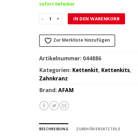
sofort lieferbar
Zahnkranz Kreidler Florett (40 Zähne) Teilung 
IN DEN WARENKORB
Zur Merkliste hinzufügen
Artikelnummer:
044886
Kategorien:
Kettenkit
,
Kettenkits
,
Zahnkranz
Brand:
AFAM
BESCHREIBUNG
ZUBEHÖR/ERSATZTEILE