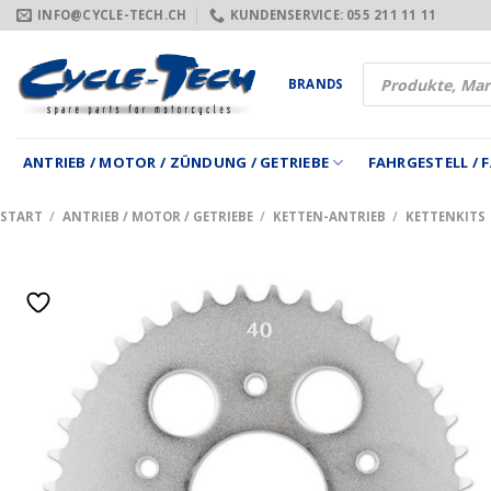
Zum
INFO@CYCLE-TECH.CH
KUNDENSERVICE: 055 211 11 11
Inhalt
springen
Products
BRANDS
search
ANTRIEB / MOTOR / ZÜNDUNG / GETRIEBE
FAHRGESTELL /
START
/
ANTRIEB / MOTOR / GETRIEBE
/
KETTEN-ANTRIEB
/
KETTENKITS