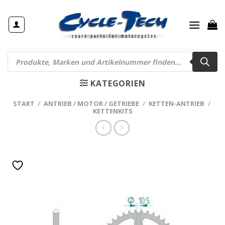
Zum
Inhalt
springen
Products
search
KATEGORIEN
START
/
ANTRIEB / MOTOR / GETRIEBE
/
KETTEN-ANTRIEB
/
KETTENKITS