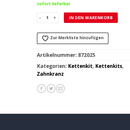
sofort lieferbar
Zahnkranz ESJOT 428/54Z SWM SM 125 R 2021 -> 
IN DEN WARENKORB
Zur Merkliste hinzufügen
Artikelnummer:
872025
Kategorien:
Kettenkit
,
Kettenkits
,
Zahnkranz