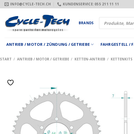
Zum
INFO@CYCLE-TECH.CH
KUNDENSERVICE: 055 211 11 11
Inhalt
springen
Products
BRANDS
search
ANTRIEB / MOTOR / ZÜNDUNG / GETRIEBE
FAHRGESTELL /
START
/
ANTRIEB / MOTOR / GETRIEBE
/
KETTEN-ANTRIEB
/
KETTENKITS