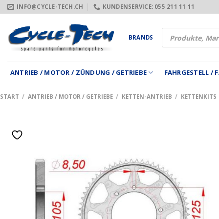
Zum
INFO@CYCLE-TECH.CH
KUNDENSERVICE: 055 211 11 11
Inhalt
springen
Products
BRANDS
search
ANTRIEB / MOTOR / ZÜNDUNG / GETRIEBE
FAHRGESTELL /
START
/
ANTRIEB / MOTOR / GETRIEBE
/
KETTEN-ANTRIEB
/
KETTENKITS