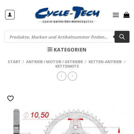
Zum
Inhalt
springen
Products
search
KATEGORIEN
START
/
ANTRIEB / MOTOR / GETRIEBE
/
KETTEN-ANTRIEB
/
KETTENKITS