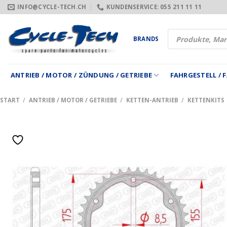
Zum
INFO@CYCLE-TECH.CH
KUNDENSERVICE: 055 211 11 11
Inhalt
springen
Products
BRANDS
search
ANTRIEB / MOTOR / ZÜNDUNG / GETRIEBE
FAHRGESTELL /
START
/
ANTRIEB / MOTOR / GETRIEBE
/
KETTEN-ANTRIEB
/
KETTENKITS