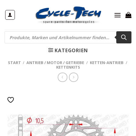
Zum
Inhalt
springen
Products
search
KATEGORIEN
START
/
ANTRIEB / MOTOR / GETRIEBE
/
KETTEN-ANTRIEB
/
KETTENKITS