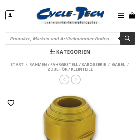
Zum
Inhalt
springen
Products
search
KATEGORIEN
START
/
RAHMEN / FAHRGESTELL / KAROSSERIE
/
GABEL
/
ZUBEHÖR / KLEINTEILE