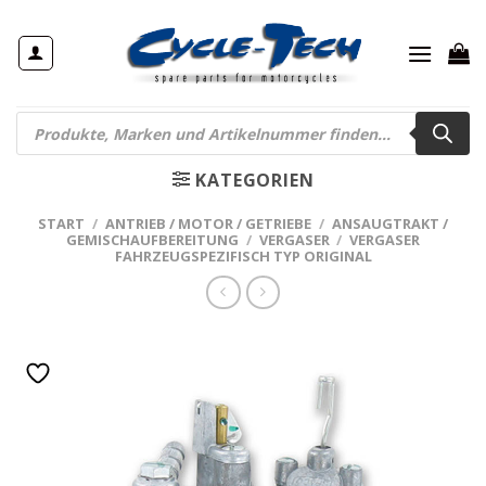
Zum
Inhalt
springen
Products
search
KATEGORIEN
START
/
ANTRIEB / MOTOR / GETRIEBE
/
ANSAUGTRAKT /
GEMISCHAUFBEREITUNG
/
VERGASER
/
VERGASER
FAHRZEUGSPEZIFISCH TYP ORIGINAL