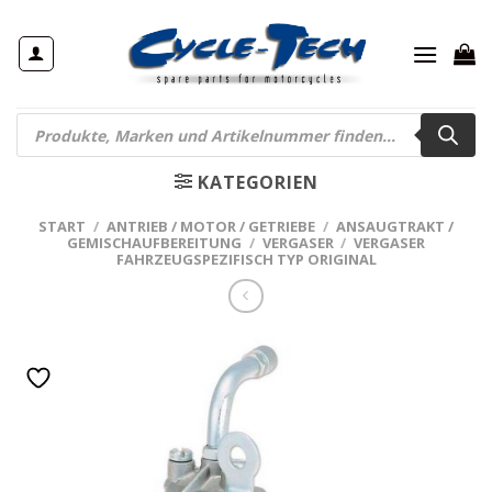
Zum
Inhalt
springen
Products
search
KATEGORIEN
START
/
ANTRIEB / MOTOR / GETRIEBE
/
ANSAUGTRAKT /
GEMISCHAUFBEREITUNG
/
VERGASER
/
VERGASER
FAHRZEUGSPEZIFISCH TYP ORIGINAL