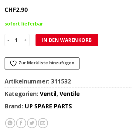
CHF
2.90
sofort lieferbar
Ventil gerade/schwarz für Tubelessfelge 11.3mm (TR412) 
IN DEN WARENKORB
Zur Merkliste hinzufügen
Artikelnummer:
311532
Kategorien:
Ventil
,
Ventile
Brand:
UP SPARE PARTS