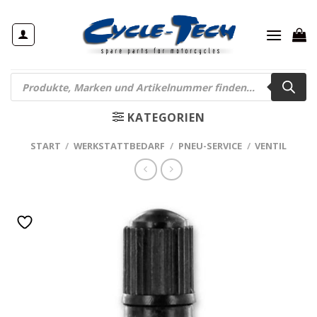
Zum
Inhalt
springen
Products
search
KATEGORIEN
START
/
WERKSTATTBEDARF
/
PNEU-SERVICE
/
VENTIL