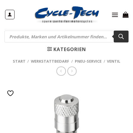
Zum
Inhalt
springen
Products
search
KATEGORIEN
START
/
WERKSTATTBEDARF
/
PNEU-SERVICE
/
VENTIL