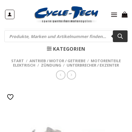
Zum
Inhalt
springen
Products
search
KATEGORIEN
START
/
ANTRIEB / MOTOR / GETRIEBE
/
MOTORENTEILE
ELEKTRISCH
/
ZÜNDUNG
/
UNTERBRECHER / EXZENTER