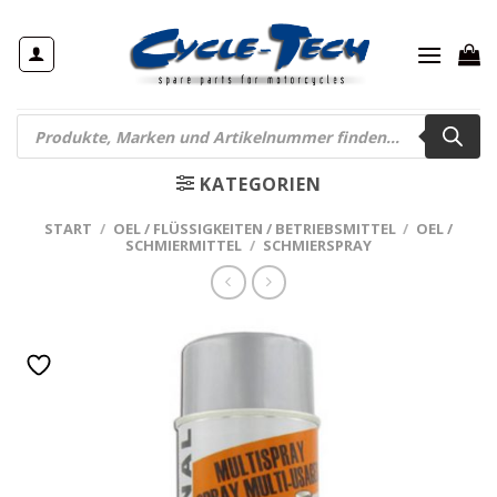
Zum
Inhalt
springen
Products
search
KATEGORIEN
START
/
OEL / FLÜSSIGKEITEN / BETRIEBSMITTEL
/
OEL /
SCHMIERMITTEL
/
SCHMIERSPRAY