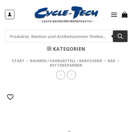
Zum
Inhalt
springen
Products
search
KATEGORIEN
START
/
RAHMEN / FAHRGESTELL / KAROSSERIE
/
RAD
/
KETTENSPANNER