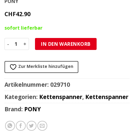
PONY
CHF
42.90
sofort lieferbar
Tretkettenspanner komplett Pony Cross + Pony GTX Meng
IN DEN WARENKORB
Zur Merkliste hinzufügen
Artikelnummer:
029710
Kategorien:
Kettenspanner
,
Kettenspanner
Brand:
PONY