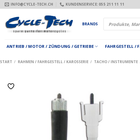
Zum
INFO@CYCLE-TECH.CH
KUNDENSERVICE: 055 211 11 11
Inhalt
springen
Products
BRANDS
search
ANTRIEB / MOTOR / ZÜNDUNG / GETRIEBE
FAHRGESTELL /
START
/
RAHMEN / FAHRGESTELL / KAROSSERIE
/
TACHO / INSTRUMENTE