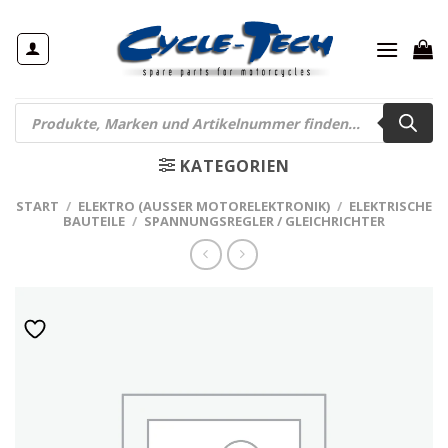
Zum
Inhalt
springen
Products
search
KATEGORIEN
START
/
ELEKTRO (AUSSER MOTORELEKTRONIK)
/
ELEKTRISCHE
BAUTEILE
/
SPANNUNGSREGLER / GLEICHRICHTER