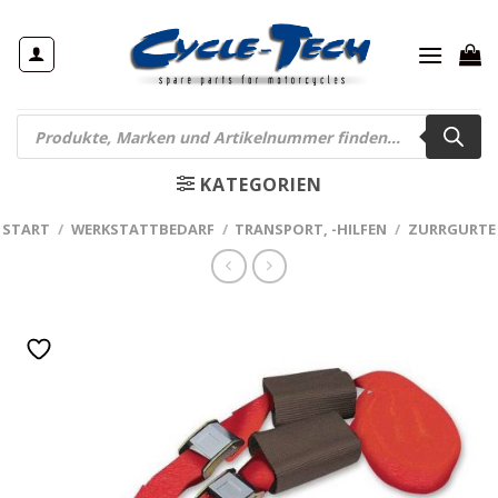
Zum
Inhalt
springen
Products
search
KATEGORIEN
START
/
WERKSTATTBEDARF
/
TRANSPORT, -HILFEN
/
ZURRGURTE