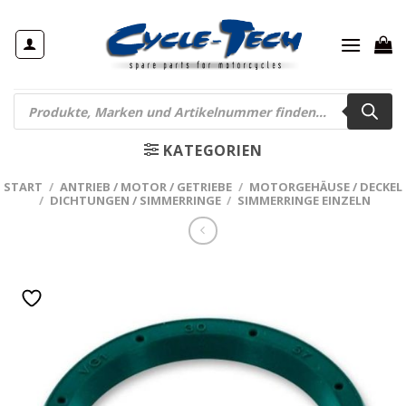
Zum
Inhalt
springen
Products
search
KATEGORIEN
START
/
ANTRIEB / MOTOR / GETRIEBE
/
MOTORGEHÄUSE / DECKEL
/
DICHTUNGEN / SIMMERRINGE
/
SIMMERRINGE EINZELN