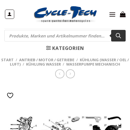
Zum
Inhalt
springen
Products
search
KATEGORIEN
START
/
ANTRIEB / MOTOR / GETRIEBE
/
KÜHLUNG (WASSER / OEL /
LUFT)
/
KÜHLUNG WASSER
/
WASSERPUMPE MECHANISCH