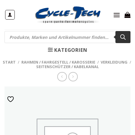
Zum
Inhalt
springen
Products
search
KATEGORIEN
START
/
RAHMEN / FAHRGESTELL / KAROSSERIE
/
VERKLEIDUNG
/
SEITENSCHÜTZER / KABELKANAL