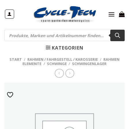
Zum
Inhalt
springen
Products
search
KATEGORIEN
START
/
RAHMEN / FAHRGESTELL / KAROSSERIE
/
RAHMEN
ELEMENTE
/
SCHWINGE
/
SCHWINGENLAGER