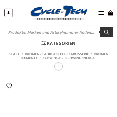
Zum
Inhalt
springen
Products
search
KATEGORIEN
START
/
RAHMEN / FAHRGESTELL / KAROSSERIE
/
RAHMEN
ELEMENTE
/
SCHWINGE
/
SCHWINGENLAGER