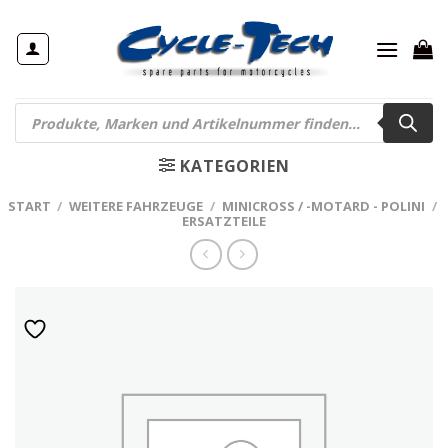
Zum
Inhalt
springen
Products
search
KATEGORIEN
START
/
WEITERE FAHRZEUGE
/
MINICROSS / -MOTARD - POLINI
/
ERSATZTEILE