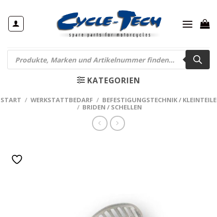
Zum
Inhalt
springen
Products
search
KATEGORIEN
START
/
WERKSTATTBEDARF
/
BEFESTIGUNGSTECHNIK / KLEINTEILE
/
BRIDEN / SCHELLEN