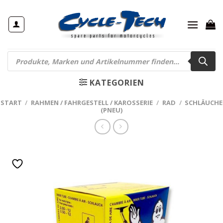
Zum
Inhalt
springen
Products
search
KATEGORIEN
START
/
RAHMEN / FAHRGESTELL / KAROSSERIE
/
RAD
/
SCHLÄUCHE
(PNEU)