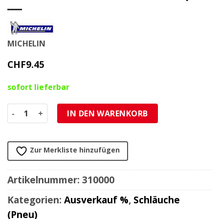
MICHELIN
CHF
9.45
sofort lieferbar
Schlauch 10B4 3.00-3.50 100/80 100/90-10 Michelin (733003)
IN DEN WARENKORB
Zur Merkliste hinzufügen
Artikelnummer:
310000
Kategorien:
Ausverkauf %
,
Schläuche
(Pneu)