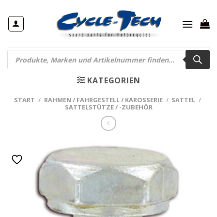
Zum
Inhalt
springen
Products
search
KATEGORIEN
START
/
RAHMEN / FAHRGESTELL / KAROSSERIE
/
SATTEL
/
SATTELSTÜTZE / -ZUBEHÖR