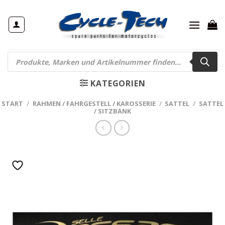
Zum
Inhalt
springen
Products
search
KATEGORIEN
START
/
RAHMEN / FAHRGESTELL / KAROSSERIE
/
SATTEL
/
SATTEL
/ SITZBANK