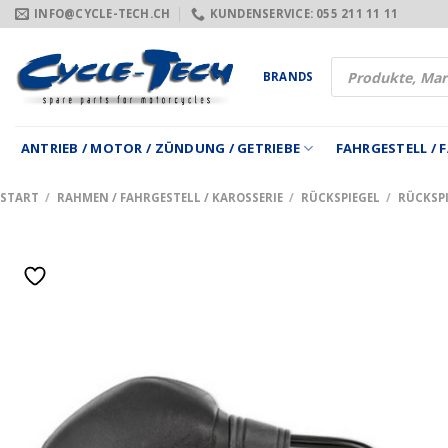
Zum
INFO@CYCLE-TECH.CH
KUNDENSERVICE: 055 211 11 11
Inhalt
springen
Products
BRANDS
search
ANTRIEB / MOTOR / ZÜNDUNG / GETRIEBE
FAHRGESTELL /
START
/
RAHMEN / FAHRGESTELL / KAROSSERIE
/
RÜCKSPIEGEL
/
RÜCKSPI