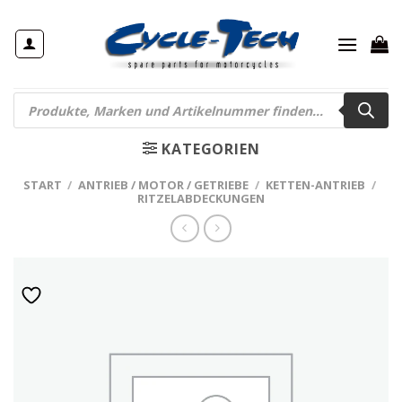
Zum
Inhalt
springen
Products
search
KATEGORIEN
START
/
ANTRIEB / MOTOR / GETRIEBE
/
KETTEN-ANTRIEB
/
RITZELABDECKUNGEN