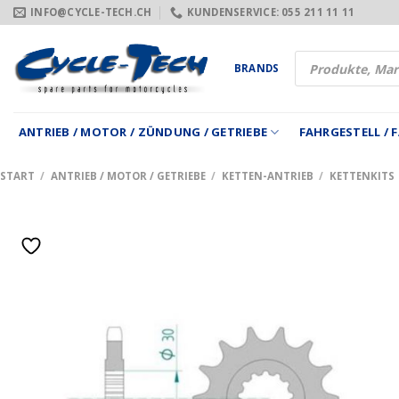
Zum
INFO@CYCLE-TECH.CH
KUNDENSERVICE: 055 211 11 11
Inhalt
springen
Products
BRANDS
search
ANTRIEB / MOTOR / ZÜNDUNG / GETRIEBE
FAHRGESTELL /
START
/
ANTRIEB / MOTOR / GETRIEBE
/
KETTEN-ANTRIEB
/
KETTENKITS