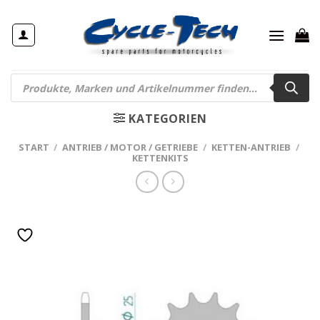
Zum
Inhalt
springen
Products
search
KATEGORIEN
START
/
ANTRIEB / MOTOR / GETRIEBE
/
KETTEN-ANTRIEB
/
KETTENKITS