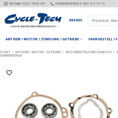
Zum
INFO@CYCLE-TECH.CH
KUNDENSERVICE: 055 211 11 11
Inhalt
springen
Products
BRANDS
search
ANTRIEB / MOTOR / ZÜNDUNG / GETRIEBE
FAHRGESTELL /
START
/
ANTRIEB / MOTOR / GETRIEBE
/
MOTORENTEILE MECHANISCH
/
SIMMERRINGE