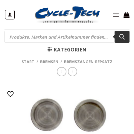
Zum
Inhalt
springen
Products
search
KATEGORIEN
START
/
BREMSEN
/
BREMSZANGEN-REPSATZ