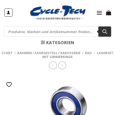
Zum
Inhalt
springen
Products
search
KATEGORIEN
START
/
RAHMEN / FAHRGESTELL / KAROSSERIE
/
RAD
/
LAGERSET
MIT SIMMERRINGE