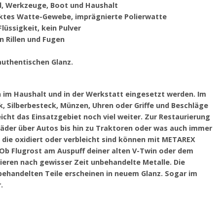
ad, Werkzeuge, Boot und Haushalt
änktes Watte-Gewebe, imprägnierte Polierwatte
lüssigkeit, kein Pulver
n Rillen und Fugen
authentischen Glanz.
 im Haushalt und in der Werkstatt eingesetzt werden. Im
k, Silberbesteck, Münzen, Uhren oder Griffe und Beschläge
icht das Einsatzgebiet noch viel weiter. Zur Restaurierung
der über Autos bis hin zu Traktoren oder was auch immer
e die oxidiert oder verbleicht sind können mit METAREX
. Ob Flugrost am Auspuff deiner alten V-Twin oder dem
dieren nach gewisser Zeit unbehandelte Metalle. Die
 behandelten Teile erscheinen in neuem Glanz. Sogar im
.