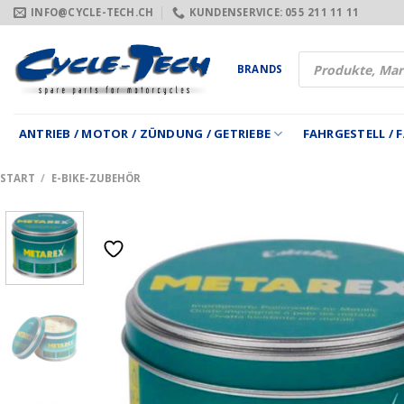
Zum
INFO@CYCLE-TECH.CH
KUNDENSERVICE: 055 211 11 11
Inhalt
springen
Products
BRANDS
search
ANTRIEB / MOTOR / ZÜNDUNG / GETRIEBE
FAHRGESTELL /
START
/
E-BIKE-ZUBEHÖR