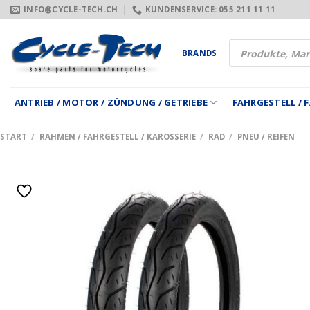
Zum
INFO@CYCLE-TECH.CH
KUNDENSERVICE: 055 211 11 11
Inhalt
springen
Products
BRANDS
search
ANTRIEB / MOTOR / ZÜNDUNG / GETRIEBE
FAHRGESTELL /
START
/
RAHMEN / FAHRGESTELL / KAROSSERIE
/
RAD
/
PNEU / REIFEN