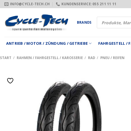
Zum
INFO@CYCLE-TECH.CH
KUNDENSERVICE: 055 211 11 11
Inhalt
springen
Products
BRANDS
search
ANTRIEB / MOTOR / ZÜNDUNG / GETRIEBE
FAHRGESTELL /
START
/
RAHMEN / FAHRGESTELL / KAROSSERIE
/
RAD
/
PNEU / REIFEN