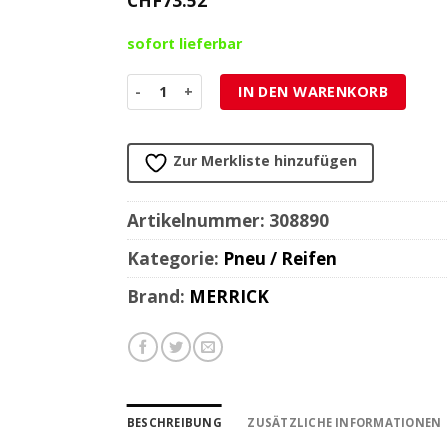
CHF
73.52
sofort lieferbar
Pneu MERRICK MK-528 (Paar) 2 1/4 - 16 (38B) inkl
IN DEN WARENKORB
Zur Merkliste hinzufügen
Artikelnummer:
308890
Kategorie:
Pneu / Reifen
Brand:
MERRICK
BESCHREIBUNG
ZUSÄTZLICHE INFORMATIONEN