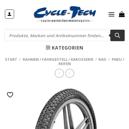
Zum
Inhalt
springen
Products
search
KATEGORIEN
START
/
RAHMEN / FAHRGESTELL / KAROSSERIE
/
RAD
/
PNEU /
REIFEN