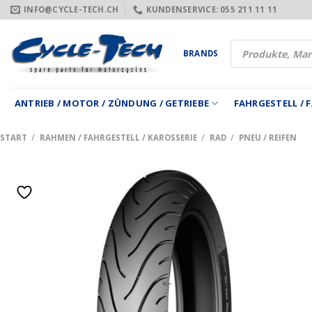
Zum
INFO@CYCLE-TECH.CH
KUNDENSERVICE: 055 211 11 11
Inhalt
springen
Products
BRANDS
search
ANTRIEB / MOTOR / ZÜNDUNG / GETRIEBE
FAHRGESTELL /
START
/
RAHMEN / FAHRGESTELL / KAROSSERIE
/
RAD
/
PNEU / REIFEN