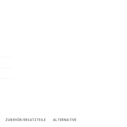
 (CAI 758449) Menge
ZUBEHÖR/ERSATZTEILE
ALTERNATIVE