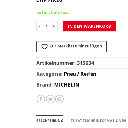
CHF
149.20
sofort lieferbar
Pneu 130/70-17 62S R TL/TT Michelin Pilot Street
IN DEN WARENKORB
Zur Merkliste hinzufügen
Artikelnummer:
315634
Kategorie:
Pneu / Reifen
Brand:
MICHELIN
BESCHREIBUNG
ZUSÄTZLICHE INFORMATIONEN