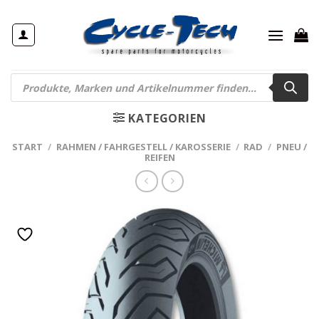
Zum
Inhalt
springen
Products
search
KATEGORIEN
START
/
RAHMEN / FAHRGESTELL / KAROSSERIE
/
RAD
/
PNEU /
REIFEN