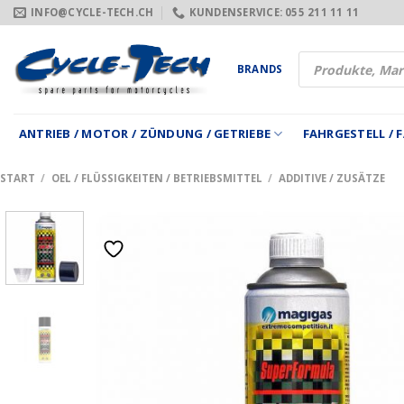
Zum
INFO@CYCLE-TECH.CH
KUNDENSERVICE: 055 211 11 11
Inhalt
springen
Products
BRANDS
search
ANTRIEB / MOTOR / ZÜNDUNG / GETRIEBE
FAHRGESTELL /
START
/
OEL / FLÜSSIGKEITEN / BETRIEBSMITTEL
/
ADDITIVE / ZUSÄTZE