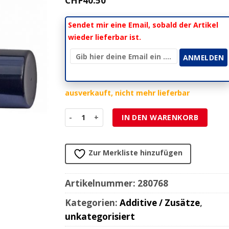
CHF
40.50
Sendet mir eine Email, sobald der Artikel
wieder lieferbar ist.
ausverkauft, nicht mehr lieferbar
Oktanverstärker magigas AK 5+ für 2- und 4- T
IN DEN WARENKORB
Zur Merkliste hinzufügen
Artikelnummer:
280768
Kategorien:
Additive / Zusätze
,
unkategorisiert