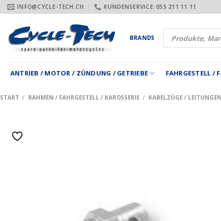
Zum
INFO@CYCLE-TECH.CH
KUNDENSERVICE: 055 211 11 11
Inhalt
springen
Products
BRANDS
search
ANTRIEB / MOTOR / ZÜNDUNG / GETRIEBE
FAHRGESTELL /
START
/
RAHMEN / FAHRGESTELL / KAROSSERIE
/
KABELZÜGE / LEITUNGE