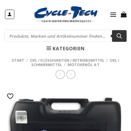
Zum
Inhalt
springen
Products
search
KATEGORIEN
START
/
OEL / FLÜSSIGKEITEN / BETRIEBSMITTEL
/
OEL /
SCHMIERMITTEL
/
MOTORENÖL 4-T